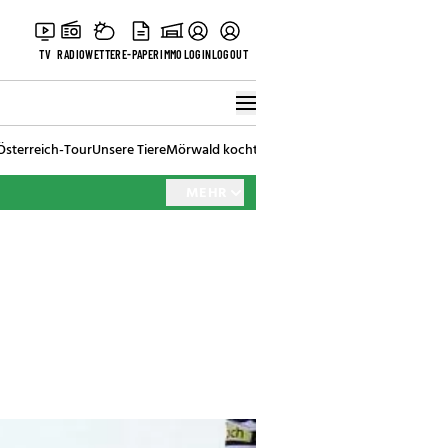
TV
RADIO
WETTER
E-PAPER
IMMO
LOGIN
LOGOUT
Österreich-Tour
Unsere Tiere
Mörwald kocht
Stark in den Tag
Best of Vienna
MEHR