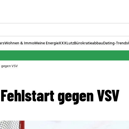
ars
Wohnen & Immo
Meine Energie
XXXLutz
Bürokratieabbau
Dating-Trends
rt gegen VSV
 Fehlstart gegen VSV