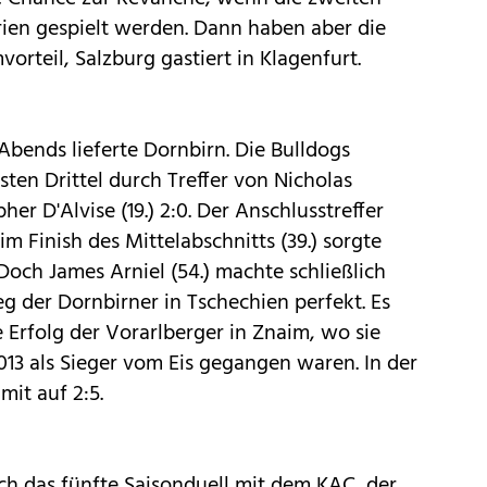
erien gespielt werden. Dann haben aber die
orteil, Salzburg gastiert in Klagenfurt.
bends lieferte Dornbirn. Die Bulldogs
ten Drittel durch Treffer von Nicholas
er D'Alvise (19.) 2:0. Der Anschlusstreffer
m Finish des Mittelabschnitts (39.) sorgte
och James Arniel (54.) machte schließlich
g der Dornbirner in Tschechien perfekt. Es
 Erfolg der Vorarlberger in Znaim, wo sie
13 als Sieger vom Eis gegangen waren. In der
mit auf 2:5.
 das fünfte Saisonduell mit dem KAC, der