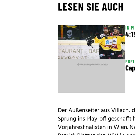
LESEN SIE AUCH
IN P
4:1
EBE
Cap
Der Außenseiter aus Villach, d
Sprung ins Play-off geschafft 
Vorjahresfinalisten in Wien. N