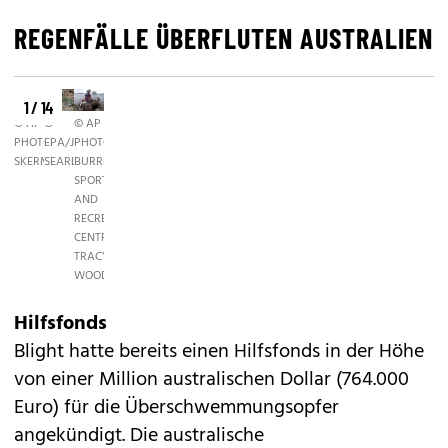
REGENFÄLLE ÜBERFLUTEN AUSTRALIEN
1 / 14
© AP
©
© AP
PHOTO/ANTHONY
EPA/JONO
PHOTO/LAKE
SKERMAN
SEARLE
BURRENDONG
SPORT
AND
RECREATION
CENTRE,
TRACY
WOODS
Hilfsfonds
Blight hatte bereits einen Hilfsfonds in der Höhe
von einer Million australischen Dollar (764.000
Euro) für die Überschwemmungsopfer
angekündigt. Die australische