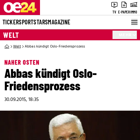
TV
E-PAPER
IMMO
TICKER
SPORT
STARS
MAGAZINE
WELT
MEHR
Welt
Abbas kündigt Oslo-Friedensprozess
NAHER OSTEN
Abbas kündigt Oslo-
Friedensprozess
30.09.2015, 18:35