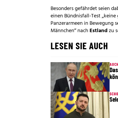
Besonders gefährdet seien dab
einen Bündnisfall-Test „keine
Panzerarmeen in Bewegung set
Männchen“ nach
Estland
zu s
LESEN SIE AUCH
AUCH
Das
kön
SCH
Sel