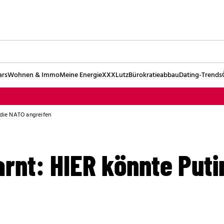
ars
Wohnen & Immo
Meine Energie
XXXLutz
Bürokratieabbau
Dating-Trends
 die NATO angreifen
rnt: HIER könnte Puti