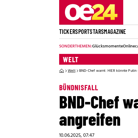
TICKER
SPORT
STARS
MAGAZINE
SONDERTHEMEN:
Glücksmomente
Onlinec
WELT
Welt
BND-Chef warnt: HIER könnte Putin
BÜNDNISFALL
BND-Chef wa
angreifen
10.06.2025, 07:47