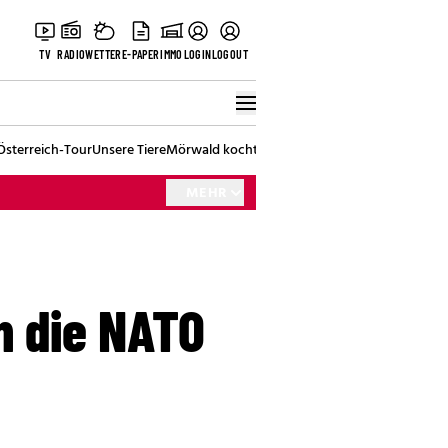
TV
RADIO
WETTER
E-PAPER
IMMO
LOGIN
LOGOUT
Österreich-Tour
Unsere Tiere
Mörwald kocht
Stark in den Tag
Best of Vienna
MEHR
n die NATO