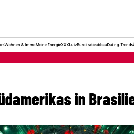
ars
Wohnen & Immo
Meine Energie
XXXLutz
Bürokratieabbau
Dating-Trends
Südamerikas in Brasili