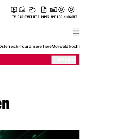
TV
RADIO
WETTER
E-PAPER
IMMO
LOGIN
LOGOUT
Österreich-Tour
Unsere Tiere
Mörwald kocht
Stark in den Tag
Best of Vienna
MEHR
en