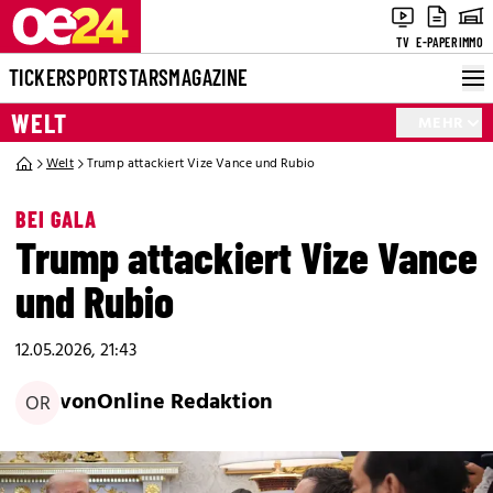
TV
E-PAPER
IMMO
TICKER
SPORT
STARS
MAGAZINE
WELT
MEHR
Welt
Trump attackiert Vize Vance und Rubio
BEI GALA
Trump attackiert Vize Vance
und Rubio
12.05.2026, 21:43
von
Online Redaktion
OR