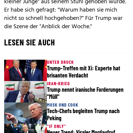
kleiner Junge" aus seinem Stuhl gehoben wurde.
Er habe sich gefragt: "Warum haben sie mich
nicht so schnell hochgehoben?" Für Trump war
die Szene der "Anblick der Woche."
LESEN SIE AUCH
UNTER DRUCK
Trump-Treffen mit Xi: Experte hat
brisanten Verdacht
IRAN-KRIEG
Trump nennt iranische Forderungen
"Müll"
MUSK UND COOK
Tech-Chefs begleiten Trump nach
Peking
"IF ONLY"
Neuer Trend: Viraler Mordaufruf