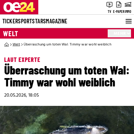
TV
E-PAPER
IMMO
TICKER
SPORT
STARS
MAGAZINE
WELT
MEHR
Welt
Überraschung um toten Wal: Timmy war wohl weiblich
LAUT EXPERTE
Überraschung um toten Wal:
Timmy war wohl weiblich
20.05.2026, 18:05