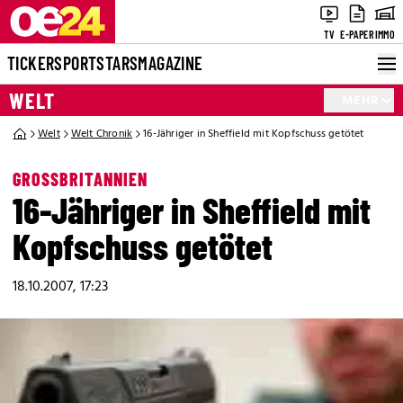
TV
E-PAPER
IMMO
TICKER
SPORT
STARS
MAGAZINE
WELT
MEHR
Welt
Welt Chronik
16-Jähriger in Sheffield mit Kopfschuss getötet
GROSSBRITANNIEN
16-Jähriger in Sheffield mit
Kopfschuss getötet
18.10.2007, 17:23