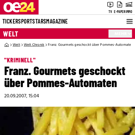
TV
E-PAPER
IMMO
TICKER
SPORT
STARS
MAGAZINE
WELT
MEHR
Welt
Welt Chronik
Franz. Gourmets geschockt über Pommes-Automaten
"KRIMINELL"
Franz. Gourmets geschockt
über Pommes-Automaten
20.09.2007, 15:04