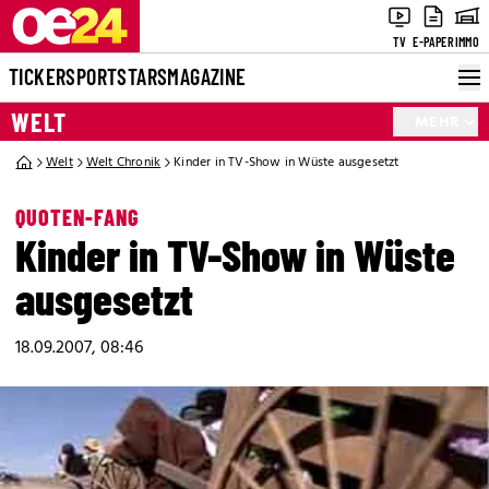
TV
E-PAPER
IMMO
TICKER
SPORT
STARS
MAGAZINE
WELT
MEHR
Welt
Welt Chronik
Kinder in TV-Show in Wüste ausgesetzt
QUOTEN-FANG
Kinder in TV-Show in Wüste
ausgesetzt
18.09.2007, 08:46