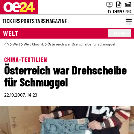
TV
E-PAPER
IMMO
TICKER
SPORT
STARS
MAGAZINE
WELT
MEHR
Welt
Welt Chronik
Österreich war Drehscheibe für Schmuggel
CHINA-TEXTILIEN
Österreich war Drehscheibe
für Schmuggel
22.10.2007, 14:23