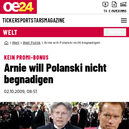
TV
E-PAPER
IMMO
TICKER
SPORT
STARS
MAGAZINE
WELT
MEHR
Welt
Welt Politik
Arnie will Polanski nicht begnadigen
KEIN PROMI-BONUS
Arnie will Polanski nicht
begnadigen
02.10.2009, 08:51