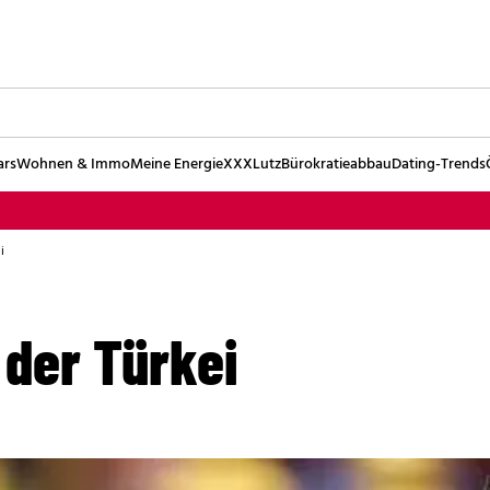
ars
Wohnen & Immo
Meine Energie
XXXLutz
Bürokratieabbau
Dating-Trends
i
 der Türkei