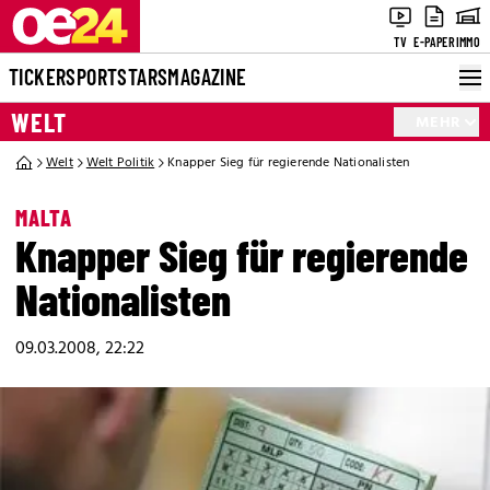
TV
E-PAPER
IMMO
TICKER
SPORT
STARS
MAGAZINE
WELT
MEHR
Welt
Welt Politik
Knapper Sieg für regierende Nationalisten
MALTA
Knapper Sieg für regierende
Nationalisten
09.03.2008, 22:22