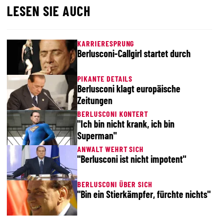
LESEN SIE AUCH
KARRIERESPRUNG
Berlusconi-Callgirl startet durch
PIKANTE DETAILS
Berlusconi klagt europäische
Zeitungen
BERLUSCONI KONTERT
"Ich bin nicht krank, ich bin
Superman"
ANWALT WEHRT SICH
"Berlusconi ist nicht impotent"
BERLUSCONI ÜBER SICH
"Bin ein Stierkämpfer, fürchte nichts"