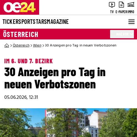
TV
E-PAPER
IMMO
TICKER
SPORT
STARS
MAGAZINE
ÖSTERREICH
MEHR
Österreich
Wien
30 Anzeigen pro Tag in neuen Verbotszonen
IM 6. UND 7. BEZIRK
30 Anzeigen pro Tag in
neuen Verbotszonen
05.06.2026, 12:31