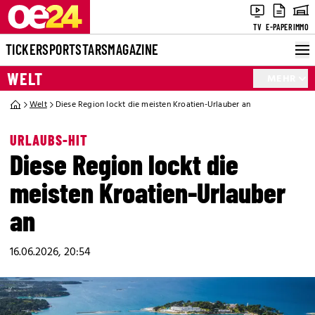
TV
E-PAPER
IMMO
TICKER
SPORT
STARS
MAGAZINE
WELT
MEHR
Welt
Diese Region lockt die meisten Kroatien-Urlauber an
URLAUBS-HIT
Diese Region lockt die
meisten Kroatien-Urlauber
an
16.06.2026, 20:54