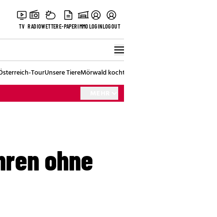
TV
RADIO
WETTER
E-PAPER
IMMO
LOGIN
LOGOUT
Österreich-Tour
Unsere Tiere
Mörwald kocht
Stark in den Tag
Best of Vienna
MEHR
ahren ohne