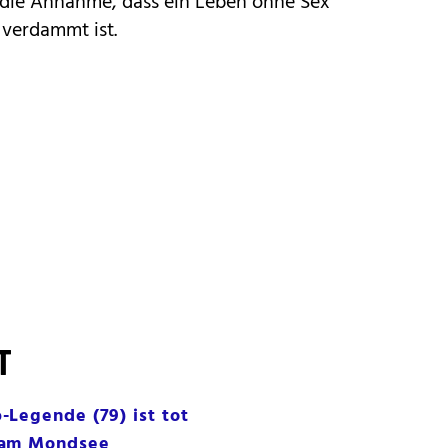
 die Annahme, dass ein Leben ohne Sex
verdammt ist.
T
Legende (79) ist tot
 am Mondsee