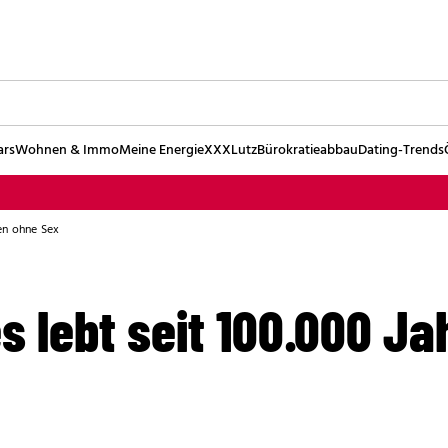
ars
Wohnen & Immo
Meine Energie
XXXLutz
Bürokratieabbau
Dating-Trends
ren ohne Sex
s lebt seit 100.000 J