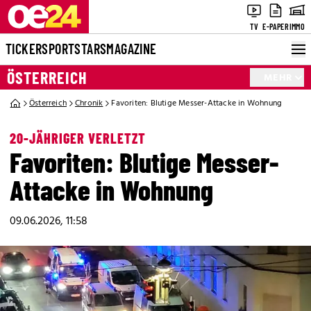
TV
E-PAPER
IMMO
TICKER
SPORT
STARS
MAGAZINE
ÖSTERREICH
MEHR
Österreich
Chronik
Favoriten: Blutige Messer-Attacke in Wohnung
20-JÄHRIGER VERLETZT
Favoriten: Blutige Messer-
Attacke in Wohnung
09.06.2026, 11:58