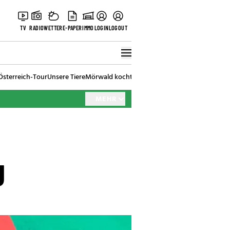
TV
RADIO
WETTER
E-PAPER
IMMO
LOGIN
LOGOUT
Österreich-Tour
Unsere Tiere
Mörwald kocht
Stark in den Tag
Best of Vienna
MEHR
g