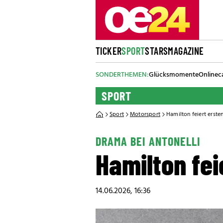
TICKER
SPORT
STARS
MAGAZINE
SONDERTHEMEN:
Glücksmomente
Onlinec
SPORT
Sport
Motorsport
Hamilton feiert ersten
DRAMA BEI ANTONELLI
Hamilton fei
14.06.2026, 16:36