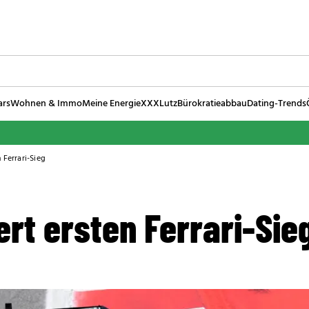
ars
Wohnen & Immo
Meine Energie
XXXLutz
Bürokratieabbau
Dating-Trends
 Ferrari-Sieg
ert ersten Ferrari-Sie