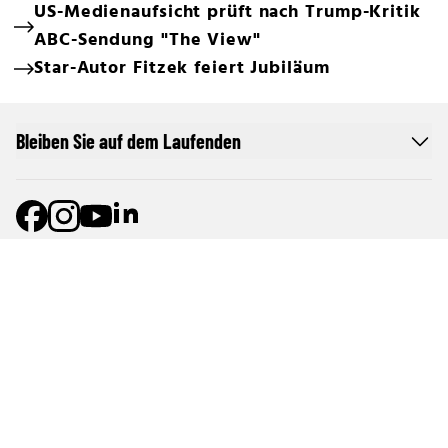
US-Medienaufsicht prüft nach Trump-Kritik
ABC-Sendung "The View"
Star-Autor Fitzek feiert Jubiläum
Bleiben Sie auf dem Laufenden
Online Netzwerk oe24
Allgemeine Nutzungsbedingungen
Datenschutzerklärung
Cookie-Liste
Cookie-Einstellungen und Widerruf
Werben im oe24-Netzwerk