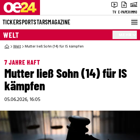
TV
E-PAPER
IMMO
TICKER
SPORT
STARS
MAGAZINE
WELT
MEHR
Welt
Mutter ließ Sohn (14) für IS kämpfen
7 JAHRE HAFT
Mutter ließ Sohn (14) für IS
kämpfen
05.06.2026, 16:05