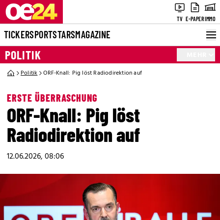
TV
E-PAPER
IMMO
TICKER
SPORT
STARS
MAGAZINE
POLITIK
MEHR
Politik
ORF-Knall: Pig löst Radiodirektion auf
ERSTE ÜBERRASCHUNG
ORF-Knall: Pig löst
Radiodirektion auf
12.06.2026, 08:06