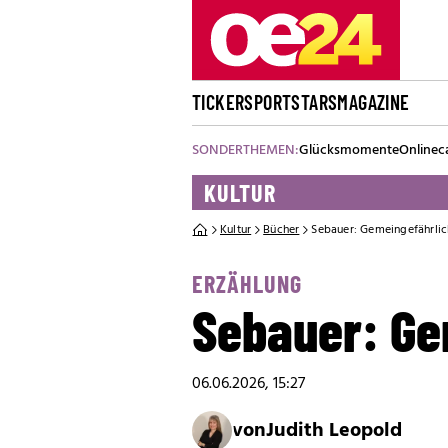
TICKER
SPORT
STARS
MAGAZINE
SONDERTHEMEN:
Glücksmomente
Onlinec
KULTUR
Kultur
Bücher
Sebauer: Gemeingefährli
ERZÄHLUNG
Sebauer: Ge
06.06.2026, 15:27
von
Judith Leopold