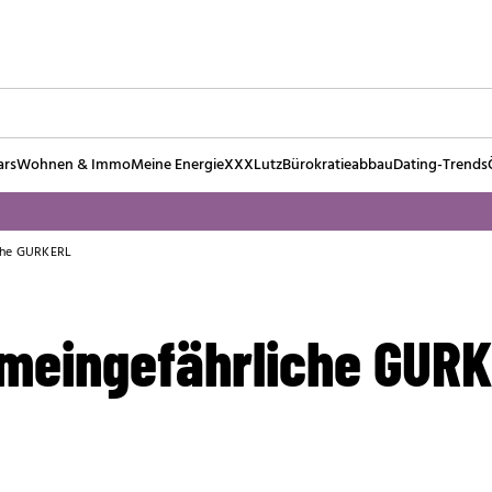
ars
Wohnen & Immo
Meine Energie
XXXLutz
Bürokratieabbau
Dating-Trends
che GURKERL
meingefährliche GUR