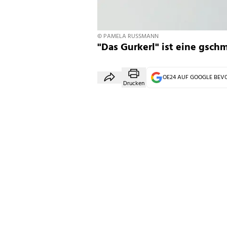
© PAMELA RUSSMANN
"Das Gurkerl" ist eine gschm
OE24 AUF GOOGLE BE
Drucken