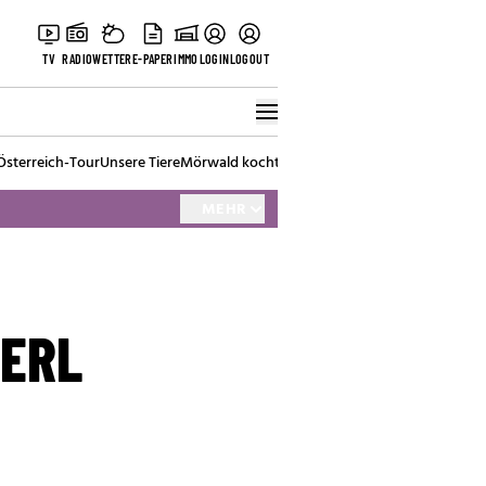
TV
RADIO
WETTER
E-PAPER
IMMO
LOGIN
LOGOUT
Österreich-Tour
Unsere Tiere
Mörwald kocht
Stark in den Tag
Best of Vienna
MEHR
KERL