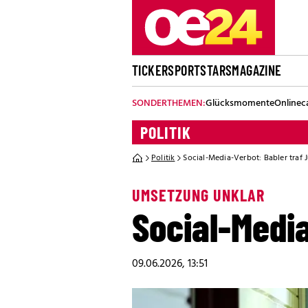
TICKER
SPORT
STARS
MAGAZINE
SONDERTHEMEN:
Glücksmomente
Onlinec
POLITIK
Politik
Social-Media-Verbot: Babler traf 
UMSETZUNG UNKLAR
Social-Media
09.06.2026, 13:51