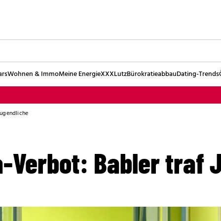
ars
Wohnen & Immo
Meine Energie
XXXLutz
Bürokratieabbau
Dating-Trends
Jugendliche
-Verbot: Babler traf 