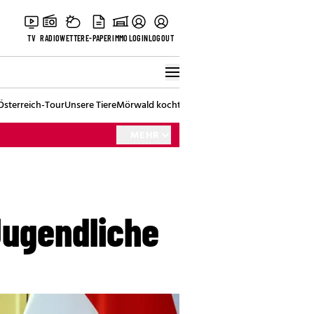
TV
RADIO
WETTER
E-PAPER
IMMO
LOGIN
LOGOUT
Österreich-Tour
Unsere Tiere
Mörwald kocht
Stark in den Tag
Best of Vienna
MEHR
Jugendliche