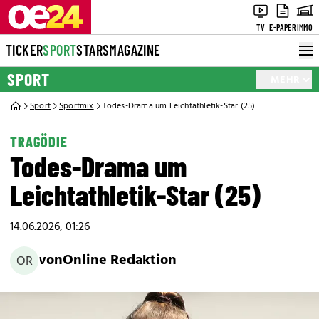
TV
E-PAPER
IMMO
TICKER
SPORT
STARS
MAGAZINE
SPORT
MEHR
Sport
Sportmix
Todes-Drama um Leichtathletik-Star (25)
TRAGÖDIE
Todes-Drama um
Leichtathletik-Star (25)
14.06.2026, 01:26
von
Online Redaktion
OR