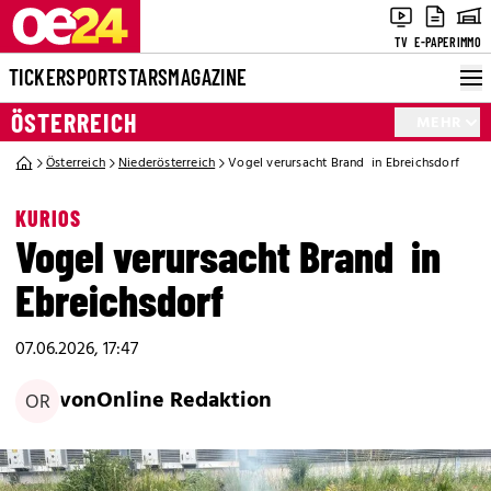
TV
E-PAPER
IMMO
TICKER
SPORT
STARS
MAGAZINE
ÖSTERREICH
MEHR
Österreich
Niederösterreich
Vogel verursacht Brand in Ebreichsdorf
KURIOS
Vogel verursacht Brand in
Ebreichsdorf
07.06.2026, 17:47
von
Online Redaktion
OR