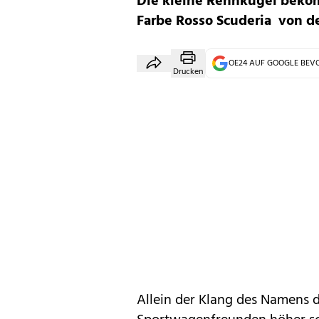
Die kleine Rennkugel beko
Farbe Rosso Scuderia von 
OE24 AUF GOOGLE BE
Drucken
Allein der Klang des Namens de