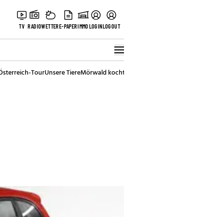
TV
RADIO
WETTER
E-PAPER
IMMO
LOGIN
LOGOUT
Österreich-Tour
Unsere Tiere
Mörwald kocht
Stark in den Tag
Best of Vienna