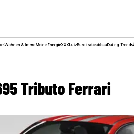
ars
Wohnen & Immo
Meine Energie
XXXLutz
Bürokratieabbau
Dating-Trends
95 Tributo Ferrari