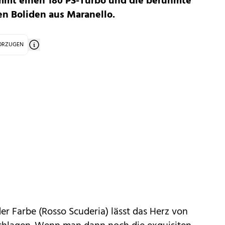
mmt einen 180 PS-Turbo und die berühmte
den Boliden aus Maranello.
VORZUGEN
r Farbe (Rosso Scuderia) lässt das Herz von