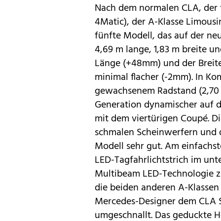
Nach dem normalen CLA, der 
4Matic
), der
A-Klasse Limousi
fünfte Modell, das auf der n
4,69 m lange, 1,83 m breite u
Länge (+48mm) und der Breite
minimal flacher (-2mm). In K
gewachsenem Radstand (2,70 m
Generation dynamischer auf der
mit dem viertürigen Coupé. Di
schmalen Scheinwerfern und d
Modell sehr gut. Am einfachs
LED-Tagfahrlichtstrich im unt
Multibeam LED-Technologie zu 
die beiden anderen A-Klassen 
Mercedes-Designer dem CLA S
umgeschnallt. Das geduckte He