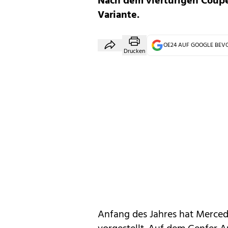
Nach dem viertürigen Coup
Variante.
OE24 AUF GOOGLE BE
Drucken
Anfang des Jahres hat
Merced