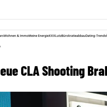
ars
Wohnen & Immo
Meine Energie
XXXLutz
Bürokratieabbau
Dating-Trends
e
neue CLA Shooting Bra