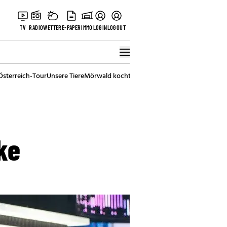
TV
RADIO
WETTER
E-PAPER
IMMO
LOGIN
LOGOUT
Österreich-Tour
Unsere Tiere
Mörwald kocht
Stark in den Tag
Best of Vienna
ke