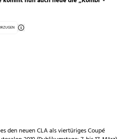
é kommt nun auch neue die „Kombi“-
VORZUGEN
es
den
neuen CLA als viertüriges Coupé