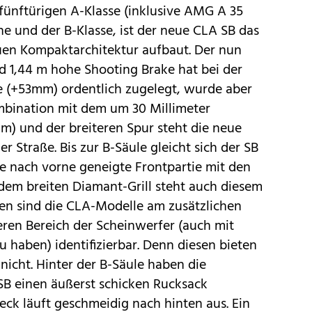
fünftürigen
A-Klasse
(inklusive
AMG A 35
ne
und der
B-Klasse
, ist der neue CLA SB das
euen Kompaktarchitektur aufbaut. Der nun
nd 1,44 m hohe Shooting Brake hat bei der
 (+53mm) ordentlich zugelegt, wurde aber
ombination mit dem um 30 Millimeter
) und der breiteren Spur steht die neue
 Straße. Bis zur B-Säule gleicht sich der SB
e nach vorne geneigte Frontpartie mit den
em breiten Diamant-Grill steht auch diesem
ten sind die CLA-Modelle am zusätzlichen
eren Bereich der Scheinwerfer (auch mit
haben) identifizierbar. Denn diesen bieten
nicht. Hinter der B-Säule haben die
B einen äußerst schicken Rucksack
ck läuft geschmeidig nach hinten aus. Ein