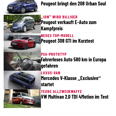
Peugeot bringt den 208 Urban Soul
„ION“ WIRD BILLIGER
Peugeot verkauft E-Auto zum
Kampfpreis
NEUES TOP-MODELL
Peugeot 308 GTI im Kurztest
PSA-PROTOTYP
Fahrerloses Auto 580 km in Europa
gefahren
LUXUS-VAN
Mercedes V-Klasse „Exclusive“
startet
TEURE ALLZWECKWAFFE
VW Multivan 2.0 TDI 4Motion im Test