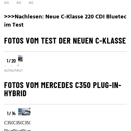
AG
AG
AG
>>>Nachlesen:
Neue C-Klasse 220 CDI Bluetec
im Test
FOTOS VOM TEST DER NEUEN C-KLASSE
1 / 20
©
©
©
AUTO.OE24.AT
AUTO.OE24.AT
AUTO.OE24.AT
FOTOS VOM MERCEDES C350 PLUG-IN-
HYBRID
1 / 14
C350
C350
C350