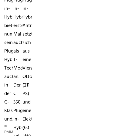
Plug-
Plug-
Plug-
in-
in-
in-
HybridMercedes
Hybrid...zum
HybridDer
bietet
ersten
Antriebsstrang
nun
Mal
setzt
seine
auch
sich
Plug-
als
aus
Hybrid-
T-
einem
Technik
Modell
Vierzylinder-
auch
an.
Ottomotor
in
Der
(211
der
C
PS)
C-
350
und
Klasse
Plug-
einem
und...
in-
Elektromotor
©
Hybrid
(60
DAIMLER