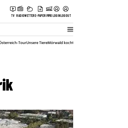
TV
RADIO
WETTER
E-PAPER
IMMO
LOGIN
LOGOUT
Österreich-Tour
Unsere Tiere
Mörwald kocht
Stark in den Tag
Best of Vienna
rik