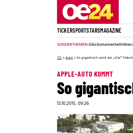
TICKER
SPORT
STARS
MAGAZINE
SONDERTHEMEN:
Glücksmomente
Onlinec
Auto
So gigantisch wird die „iCar“-Fabri
APPLE-AUTO KOMMT
So gigantisc
13.10.2015, 09:26