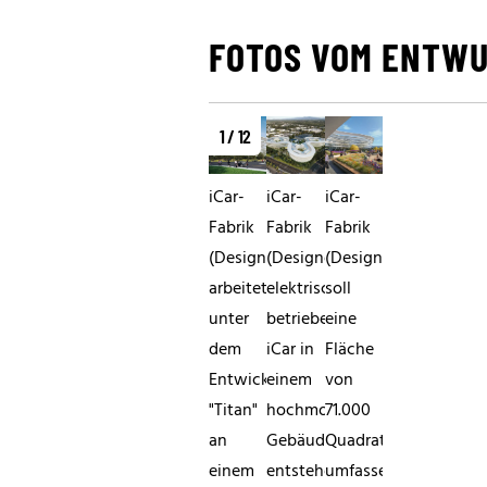
FOTOS VOM ENTWU
1 / 12
iCar-
iCar-
iCar-
Fabrik
Fabrik
Fabrik
(Designentwurf)Apple
(Designentwurf)...das
(Designentwurf)Diese
arbeitet
elektrisch
soll
unter
betriebene
eine
dem
iCar in
Fläche
Entwicklungscode
einem
von
"Titan"
hochmodernen
71.000
an
Gebäudekomplex
Quadratmeter
einem
entstehen
umfassen