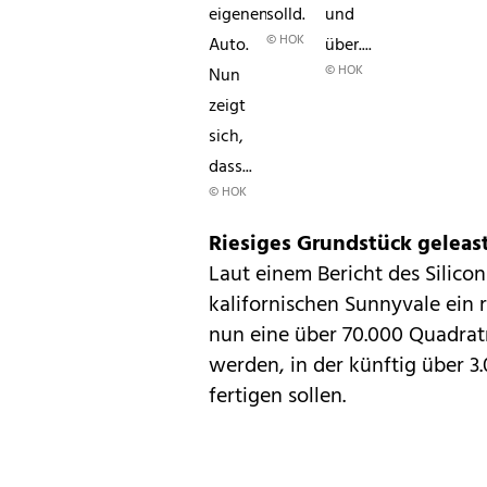
eigenen
solld.
und
© HOK
Auto.
über....
© HOK
Nun
zeigt
sich,
dass...
© HOK
Riesiges Grundstück geleas
Laut einem Bericht des
Silico
kalifornischen Sunnyvale ein r
nun eine über 70.000 Quadrat
werden, in der künftig über 3
fertigen sollen.