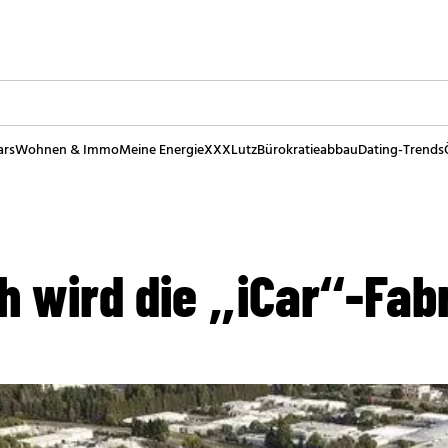
ars
Wohnen & Immo
Meine Energie
XXXLutz
Bürokratieabbau
Dating-Trends
k
h wird die „iCar“-Fab