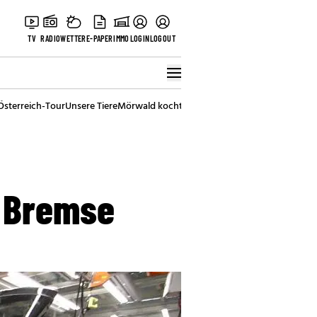
TV
RADIO
WETTER
E-PAPER
IMMO
LOGIN
LOGOUT
Österreich-Tour
Unsere Tiere
Mörwald kocht
Stark in den Tag
Best of Vienna
e Bremse