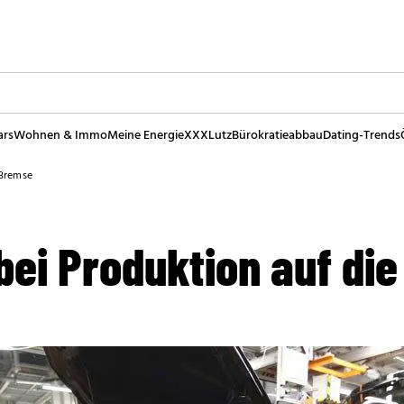
ars
Wohnen & Immo
Meine Energie
XXXLutz
Bürokratieabbau
Dating-Trends
 Bremse
bei Produktion auf di