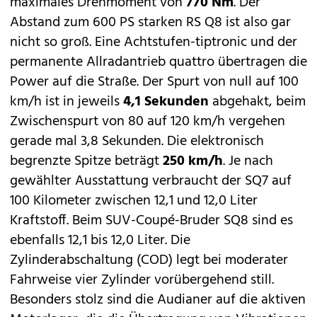
maximales Drehmoment von
770 Nm
. Der
Abstand zum 600 PS starken
RS Q8
ist also gar
nicht so groß. Eine Achtstufen-tiptronic und der
permanente Allradantrieb quattro übertragen die
Power auf die Straße. Der Spurt von null auf 100
km/h ist in jeweils
4,1 Sekunden
abgehakt, beim
Zwischenspurt von 80 auf 120 km/h vergehen
gerade mal 3,8 Sekunden. Die elektronisch
begrenzte Spitze beträgt
250 km/h
. Je nach
gewählter Ausstattung verbraucht der SQ7 auf
100 Kilometer zwischen 12,1 und 12,0 Liter
Kraftstoff. Beim SUV-Coupé-Bruder SQ8 sind es
ebenfalls 12,1 bis 12,0 Liter. Die
Zylinderabschaltung (COD) legt bei moderater
Fahrweise vier Zylinder vorübergehend still.
Besonders stolz sind die Audianer auf die aktiven