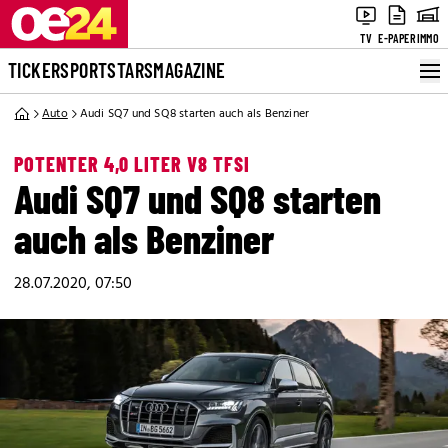
TV
E-PAPER
IMMO
TICKER
SPORT
STARS
MAGAZINE
Auto
Audi SQ7 und SQ8 starten auch als Benziner
POTENTER 4,0 LITER V8 TFSI
Audi SQ7 und SQ8 starten
auch als Benziner
28.07.2020, 07:50