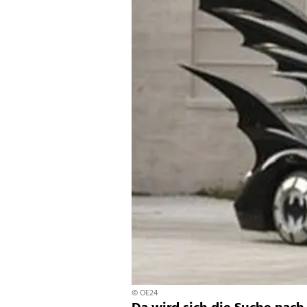
© OE24