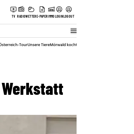
TV
RADIO
WETTER
E-PAPER
IMMO
LOGIN
LOGOUT
Österreich-Tour
Unsere Tiere
Mörwald kocht
Stark in den Tag
Best of Vienna
 Werkstatt