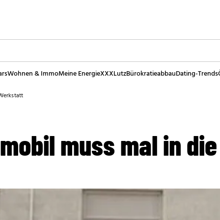
ars
Wohnen & Immo
Meine Energie
XXXLutz
Bürokratieabbau
Dating-Trends
Werkstatt
mobil muss mal in die