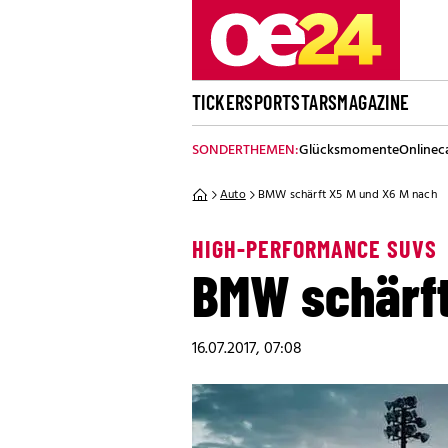
TICKER
SPORT
STARS
MAGAZINE
SONDERTHEMEN:
Glücksmomente
Onlinec
Auto
BMW schärft X5 M und X6 M nach
HIGH-PERFORMANCE SUVS
BMW schärft
16.07.2017, 07:08