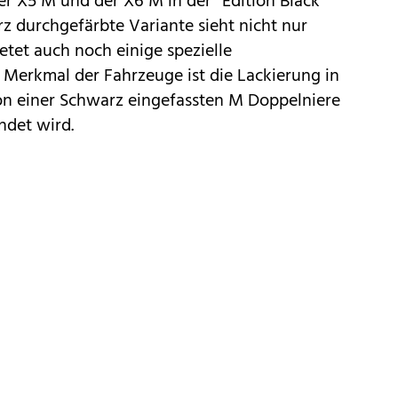
der
X5 M und der X6 M
in der “Edition Black
rz durchgefärbte Variante sieht nicht nur
etet auch noch einige spezielle
s Merkmal der Fahrzeuge ist die Lackierung in
von einer Schwarz eingefassten M Doppelniere
ndet wird.