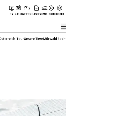
TV
RADIO
WETTER
E-PAPER
IMMO
LOGIN
LOGOUT
Österreich-Tour
Unsere Tiere
Mörwald kocht
Stark in den Tag
Best of Vienna