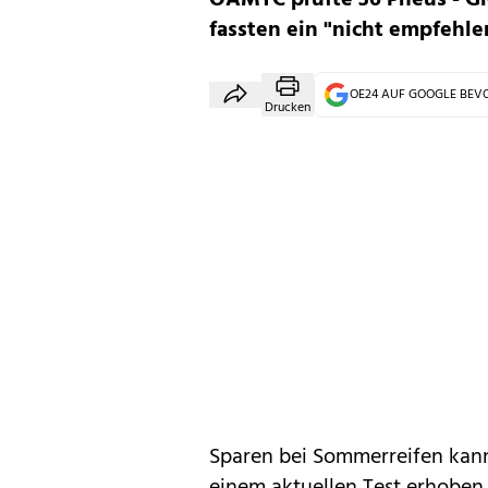
ÖAMTC prüfte 36 Pneus - Gl
fassten ein "nicht empfehle
OE24 AUF GOOGLE BE
Drucken
Sparen bei Sommerreifen kann