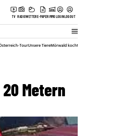
TV
RADIO
WETTER
E-PAPER
IMMO
LOGIN
LOGOUT
Österreich-Tour
Unsere Tiere
Mörwald kocht
Stark in den Tag
Best of Vienna
 20 Metern