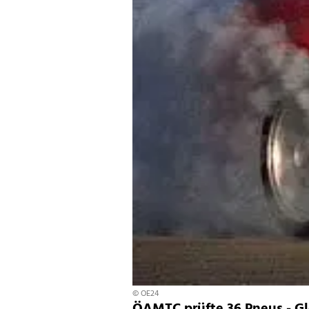
© OE24