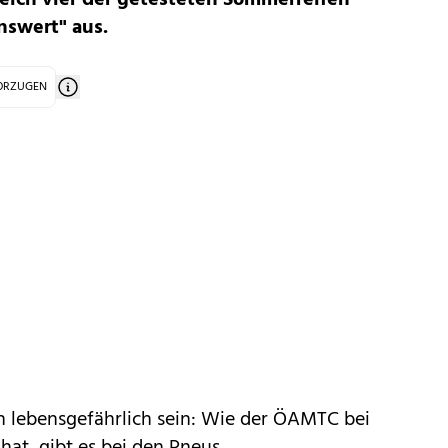
eich vier der getesteten Sommerreifen
nswert" aus.
VORZUGEN
 lebensgefährlich sein: Wie der ÖAMTC bei