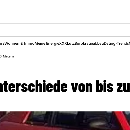
ars
Wohnen & Immo
Meine Energie
XXXLutz
Bürokratieabbau
Dating-Trends
20 Metern
erschiede von bis zu