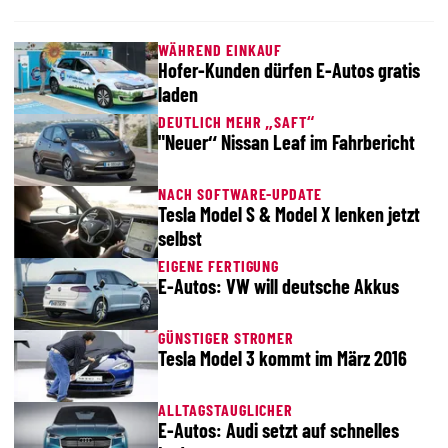
WÄHREND EINKAUF
Hofer-Kunden dürfen E-Autos gratis
laden
DEUTLICH MEHR „SAFT“
"Neuer“ Nissan Leaf im Fahrbericht
NACH SOFTWARE-UPDATE
Tesla Model S & Model X lenken jetzt
selbst
EIGENE FERTIGUNG
E-Autos: VW will deutsche Akkus
GÜNSTIGER STROMER
Tesla Model 3 kommt im März 2016
ALLTAGSTAUGLICHER
E-Autos: Audi setzt auf schnelles