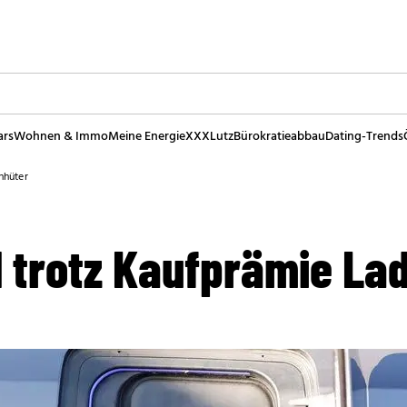
ars
Wohnen & Immo
Meine Energie
XXXLutz
Bürokratieabbau
Dating-Trends
nhüter
d trotz Kaufprämie La