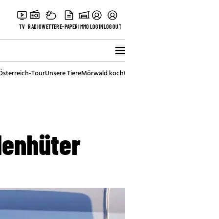
TV
RADIO
WETTER
E-PAPER
IMMO
LOGIN
LOGOUT
Österreich-Tour
Unsere Tiere
Mörwald kocht
Stark in den Tag
Best of Vienna
denhüter