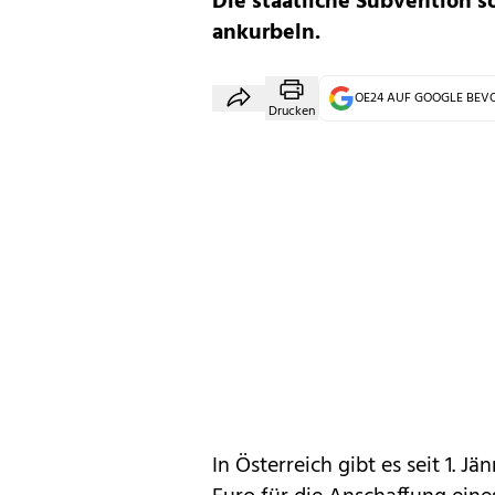
Die staatliche Subvention s
ankurbeln.
OE24 AUF GOOGLE BE
Drucken
In Österreich gibt es seit
1. Jä