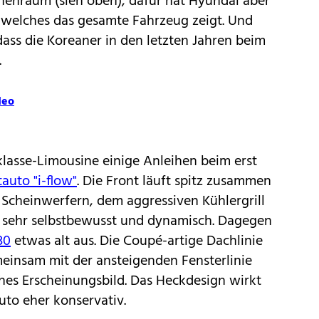
nenraum (sieh oben), dafür hat Hyundai aber
, welches das gesamte Fahrzeug zeigt. Und
dass die Koreaner in den letzten Jahren beim
.
deo
lasse-Limousine einige Anleihen beim erst
auto "i-flow"
. Die Front läuft spitz zusammen
 Scheinwerfern, dem aggressiven Kühlergrill
 sehr selbstbewusst und dynamisch. Dagegen
30
etwas alt aus. Die Coupé-artige Dachlinie
emeinsam mit der ansteigenden Fensterlinie
iches Erscheinungsbild. Das Heckdesign wirkt
uto eher konservativ.