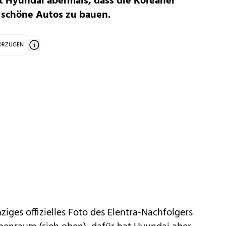
 Hyundai abermals, dass die Koreaner
, schöne Autos zu bauen.
VORZUGEN
nziges offizielles Foto des Elentra-Nachfolgers