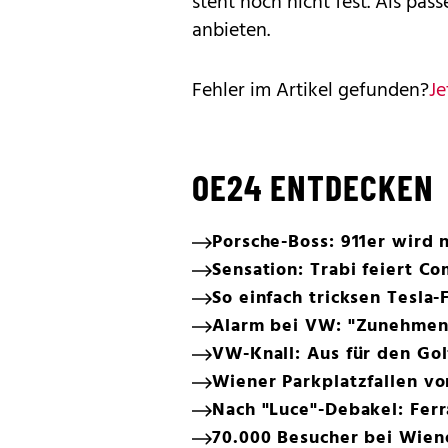
steht noch nicht fest. Als pas
anbieten.
Fehler im Artikel gefunden?
Je
OE24 ENTDECKEN
Porsche-Boss: 911er wird n
Sensation: Trabi feiert C
So einfach tricksen Tesla-
Alarm bei VW: "Zunehmen
VW-Knall: Aus für den Gol
Wiener Parkplatzfallen v
Nach "Luce"-Debakel: Ferr
70.000 Besucher bei Wien