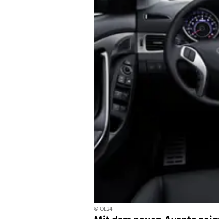
© OE24