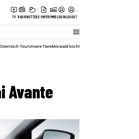
TV
RADIO
WETTER
E-PAPER
IMMO
LOGIN
LOGOUT
Österreich-Tour
Unsere Tiere
Mörwald kocht
Stark in den Tag
Best of Vienna
i Avante