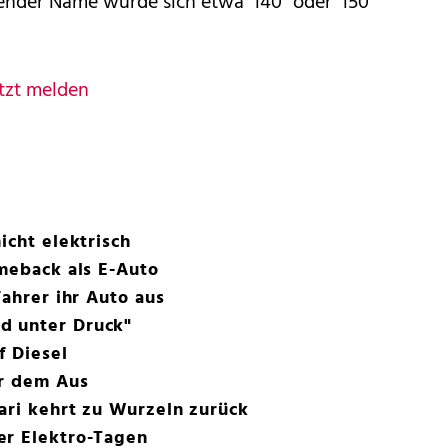
sender Name würde sich etwa "i40" oder "i50"
tzt melden
icht elektrisch
omeback als E-Auto
Fahrer ihr Auto aus
d unter Druck"
f Diesel
or dem Aus
ari kehrt zu Wurzeln zurück
er Elektro-Tagen