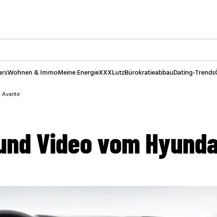
ars
Wohnen & Immo
Meine Energie
XXXLutz
Bürokratieabbau
Dating-Trends
i Avante
 und Video vom Hyunda