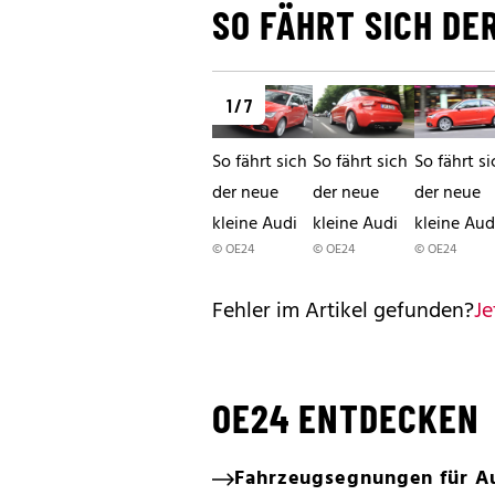
SO FÄHRT SICH DE
1 / 7
So fährt sich
So fährt sich
So fährt si
der neue
der neue
der neue
kleine Audi
kleine Audi
kleine Aud
© OE24
© OE24
© OE24
Fehler im Artikel gefunden?
Je
OE24 ENTDECKEN
Fahrzeugsegnungen für Au