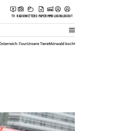
TV
RADIO
WETTER
E-PAPER
IMMO
LOGIN
LOGOUT
Österreich-Tour
Unsere Tiere
Mörwald kocht
Stark in den Tag
Best of Vienna