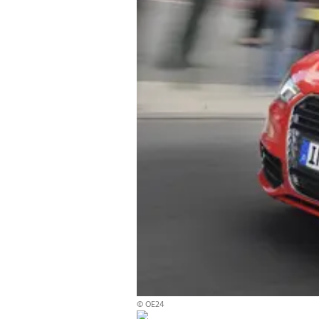
© OE24