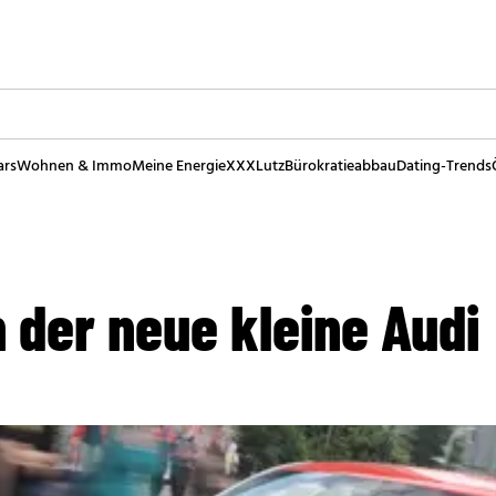
ars
Wohnen & Immo
Meine Energie
XXXLutz
Bürokratieabbau
Dating-Trends
h der neue kleine Audi