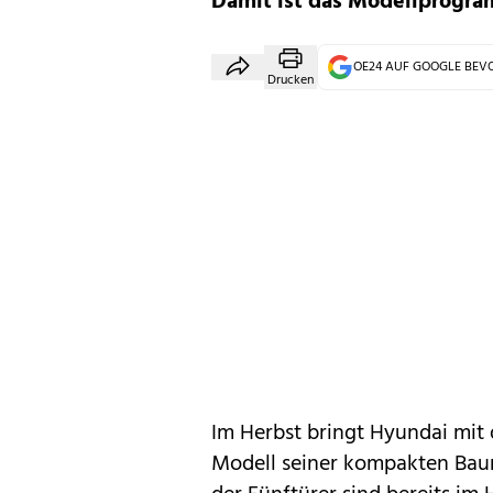
Damit ist das Modellprogra
OE24 AUF GOOGLE BE
Drucken
Im Herbst bringt
Hyundai
mit
Modell seiner kompakten Baur