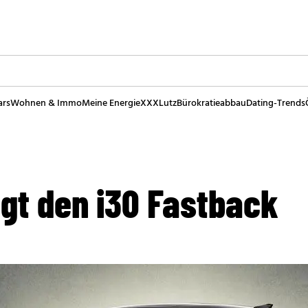
ars
Wohnen & Immo
Meine Energie
XXXLutz
Bürokratieabbau
Dating-Trends
gt den i30 Fastback