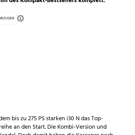
mm des Kompakt-Bestsellers komplett.
VORZUGEN
 dem
bis zu 275 PS starken i30 N
das Top-
eihe an den Start. Die
Kombi-Version
und