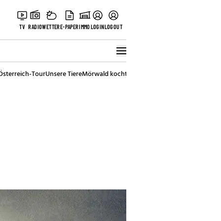
TV
RADIO
WETTER
E-PAPER
IMMO
LOGIN
LOGOUT
Österreich-Tour
Unsere Tiere
Mörwald kocht
Stark in den Tag
Best of Vienna