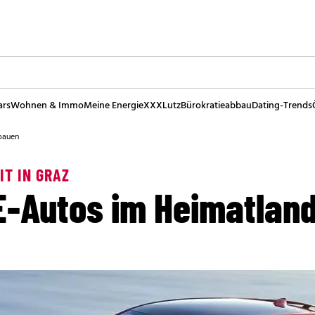
ars
Wohnen & Immo
Meine Energie
XXXLutz
Bürokratieabbau
Dating-Trends
bauen
IT IN GRAZ
 E-Autos im Heimatlan