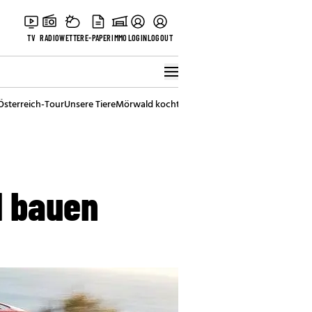
TV
RADIO
WETTER
E-PAPER
IMMO
LOGIN
LOGOUT
Österreich-Tour
Unsere Tiere
Mörwald kocht
Stark in den Tag
Best of Vienna
d bauen