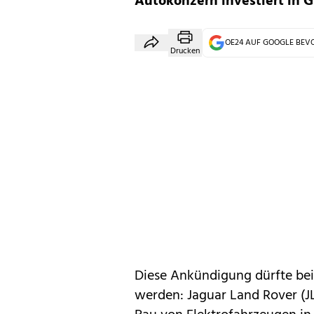
Autokonzern investiert in 
OE24 AUF GOOGLE BE
Drucken
Diese Ankündigung dürfte bei
werden:
Jaguar
Land Rover
(J