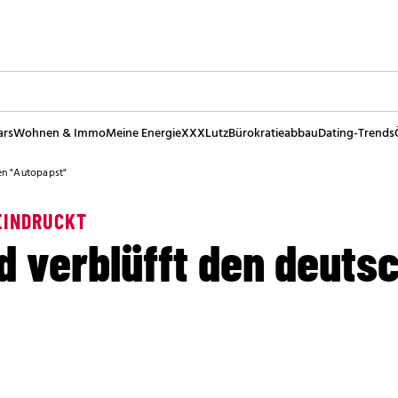
ars
Wohnen & Immo
Meine Energie
XXXLutz
Bürokratieabbau
Dating-Trends
en "Autopapst"
EINDRUCKT
d verblüfft den deuts