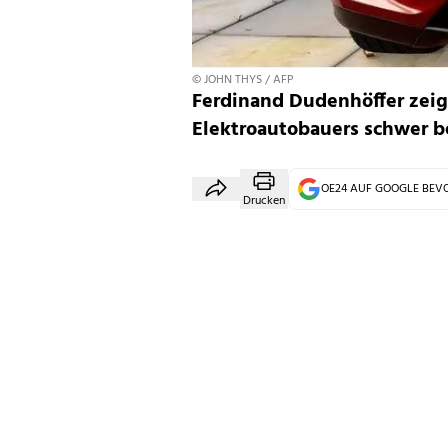
© JOHN THYS / AFP
Ferdinand Dudenhöffer zeig
Elektroautobauers schwer b
OE24 AUF GOOGLE BE
Drucken