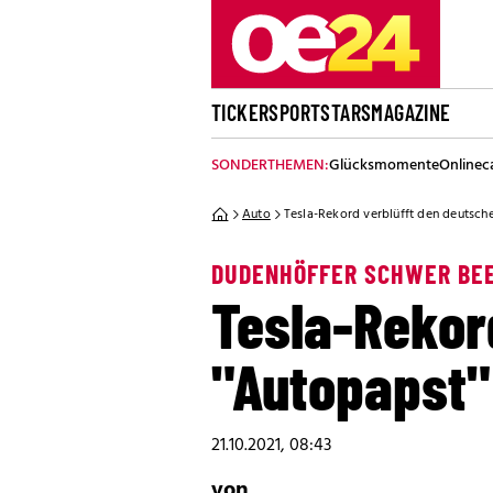
TICKER
SPORT
STARS
MAGAZINE
SONDERTHEMEN:
Glücksmomente
Onlinec
Auto
Tesla-Rekord verblüfft den deutsch
DUDENHÖFFER SCHWER BE
Tesla-Rekor
"Autopapst"
21.10.2021, 08:43
von