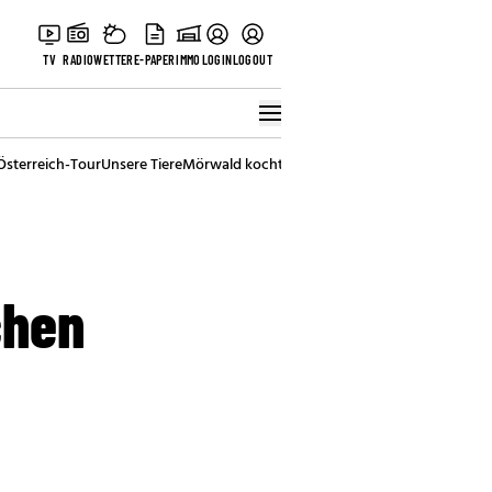
TV
RADIO
WETTER
E-PAPER
IMMO
LOGIN
LOGOUT
Österreich-Tour
Unsere Tiere
Mörwald kocht
Stark in den Tag
Best of Vienna
chen