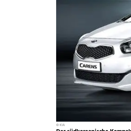
© KIA