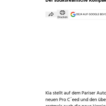
Der südkoreanische Kompaktv
OE24 AUF GOOGLE BE
Drucken
Kia
stellt auf dem
Pariser Aut
neuen
Pro C´eed
und den übe