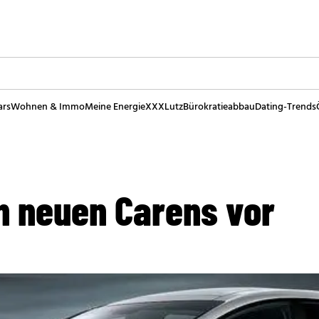
ars
Wohnen & Immo
Meine Energie
XXXLutz
Bürokratieabbau
Dating-Trends
en neuen Carens vor