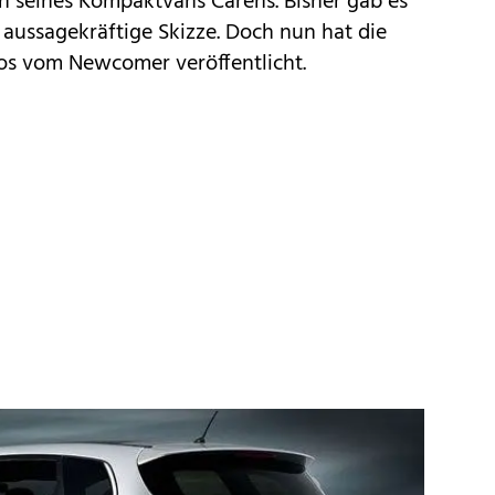
n seines Kompaktvans Carens. Bisher gab es
 aussagekräftige
Skizze
. Doch nun hat die
tos vom Newcomer veröffentlicht.