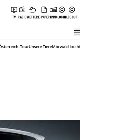
TV
RADIO
WETTER
E-PAPER
IMMO
LOGIN
LOGOUT
Österreich-Tour
Unsere Tiere
Mörwald kocht
Stark in den Tag
Best of Vienna