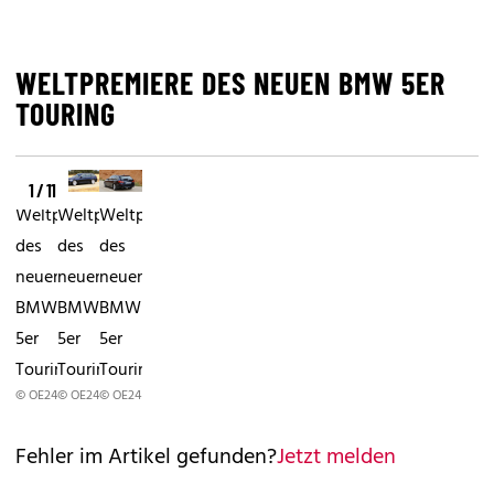
WELTPREMIERE DES NEUEN BMW 5ER
TOURING
1 / 11
Weltpremiere
Weltpremiere
Weltpremiere
des
des
des
neuen
neuen
neuen
BMW
BMW
BMW
5er
5er
5er
Touring
Touring
Touring
© OE24
© OE24
© OE24
Fehler im Artikel gefunden?
Jetzt melden