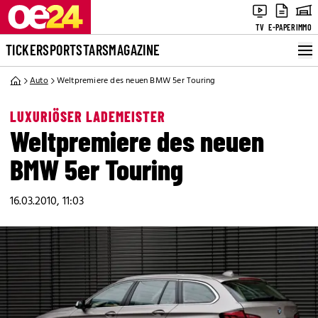
TV
E-PAPER
IMMO
TICKER
SPORT
STARS
MAGAZINE
Auto
Weltpremiere des neuen BMW 5er Touring
LUXURIÖSER LADEMEISTER
Weltpremiere des neuen
BMW 5er Touring
16.03.2010, 11:03