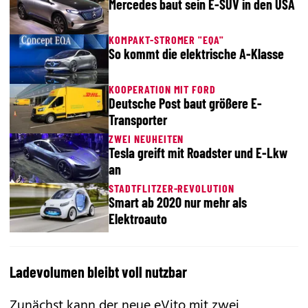
Mercedes baut sein E-SUV in den USA
KOMPAKT-STROMER "EQA"
So kommt die elektrische A-Klasse
KOOPERATION MIT FORD
Deutsche Post baut größere E-
Transporter
ZWEI NEUHEITEN
Tesla greift mit Roadster und E-Lkw
an
STADTFLITZER-REVOLUTION
Smart ab 2020 nur mehr als
Elektroauto
Ladevolumen bleibt voll nutzbar
Zunächst kann der neue eVito mit zwei