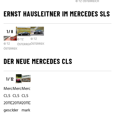
© TZ ÖSTERREICH
ERNST HAUSLEITNER IM MERCEDES SLS
1 / 8
© TZ
© TZ
© TZ
ÖSTERREICH/KERNMAYER
ÖSTERREICH/KERNMAYER
ÖSTERREICH/KERNMAYER
DER NEUE MERCEDES CLS
1 / 12
Mercedes
Mercedes
Mercedes
CLS
CLS
CLS
2011Die
2011Auf
2011Die
geschwungenen
der
markante