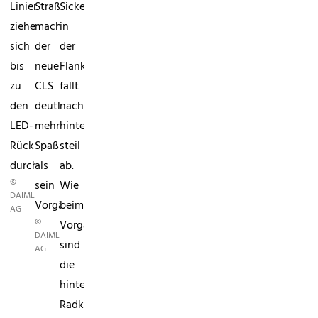
Linien
Straße
Sicke
ziehen
macht
in
sich
der
der
bis
neue
Flanke
zu
CLS
fällt
den
deutlich
nach
LED-
mehr
hinten
Rückleuchten
Spaß
steil
durch.
als
ab.
©
sein
Wie
DAIMLER
Vorgänger.
beim
AG
©
Vorgänger
DAIMLER
sind
AG
die
hinteren
Radkästen