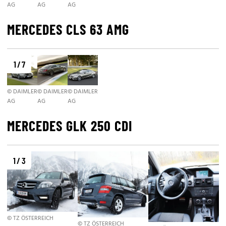
AG
AG
AG
MERCEDES CLS 63 AMG
1 / 7
© DAIMLER
© DAIMLER
© DAIMLER
AG
AG
AG
MERCEDES GLK 250 CDI
1 / 3
© TZ ÖSTERREICH
© TZ ÖSTERREICH