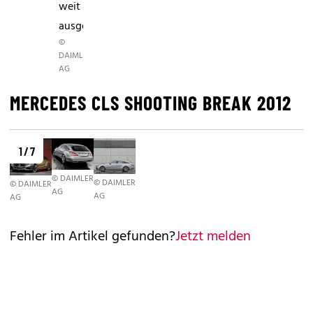
weit
ausgestellt.
©
DAIMLER
AG
MERCEDES CLS SHOOTING BREAK 2012
1 / 7
© DAIMLER
© DAIMLER
© DAIMLER
AG
AG
AG
Fehler im Artikel gefunden?
Jetzt melden