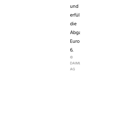
und
erfüllen
die
Abgasnorm
Euro
6.
©
DAIMLER
AG