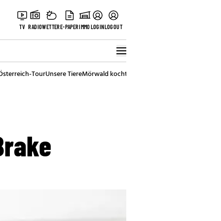
TV
RADIO
WETTER
E-PAPER
IMMO
LOGIN
LOGOUT
Österreich-Tour
Unsere Tiere
Mörwald kocht
Stark in den Tag
Best of Vienna
Brake