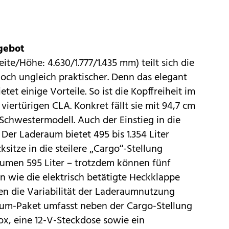
gebot
te/Höhe: 4.630/1.777/1.435 mm) teilt sich die
doch ungleich praktischer. Denn das elegant
et einige Vorteile. So ist die Kopffreiheit im
 viertürigen
CLA
. Konkret fällt sie mit 94,7 cm
Schwestermodell. Auch der Einstieg in die
 Der Laderaum bietet 495 bis 1.354 Liter
itze in die steilere „Cargo“-Stellung
lumen 595 Liter – trotzdem können fünf
n wie die elektrisch betätigte Heckklappe
en die Variabilität der Laderaumnutzung
aum-Paket umfasst neben der Cargo-Stellung
ox, eine 12-V-Steckdose sowie ein