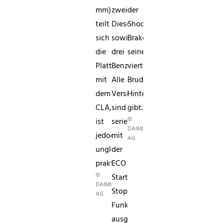
mm)
zwei
der
teilt
Diesel
Shooting
sich
sowie
Brake
die
drei
seinem
Plattform
Benziner.
viertürigen
mit
Alle
Bruder.
dem
Versionen
Hinten
CLA,
sind
gibt...
©
ist
serienmäßig
DAIMLER
jedoch
mit
AG
ungleich
der
praktischer.
ECO
©
Start-
DAIMLER
Stopp-
AG
Funktion
ausgestattet