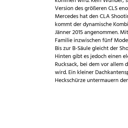
kommen wird
. Kein Wunder, s
Version des größeren
CLS
enor
Mercedes
hat den CLA Shooting
kommt der dynamische Kombi 
Jänner 2015 angenommen. Mi
Familie inzwischen fünf Model
Bis zur B-Säule gleicht der Sh
Hinten gibt es jedoch einen e
Rucksack, bei dem vor allem 
wird. Ein kleiner Dachkantens
Heckschürze untermauern de