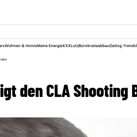
ars
Wohnen & Immo
Meine Energie
XXXLutz
Bürokratieabbau
Dating-Trends
rake
igt den CLA Shooting 