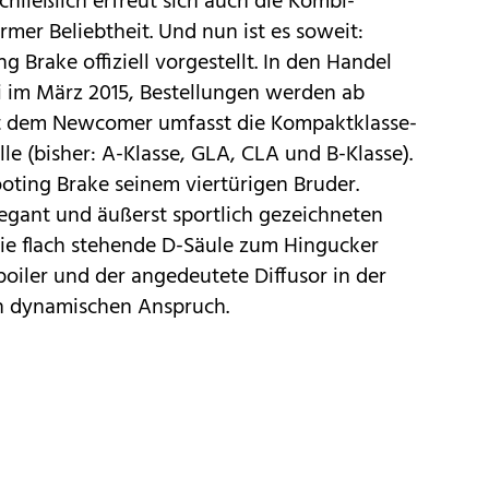
chließlich erfreut sich auch die Kombi-
mer Beliebtheit. Und nun ist es soweit:
 Brake offiziell vorgestellt. In den Handel
im März 2015, Bestellungen werden ab
t dem Newcomer umfasst die Kompaktklasse-
le (bisher: A-Klasse,
GLA
, CLA und B-Klasse).
ooting Brake seinem viertürigen Bruder.
legant und äußerst sportlich gezeichneten
die flach stehende D-Säule zum Hingucker
poiler und der angedeutete Diffusor in der
n dynamischen Anspruch.