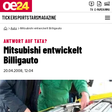
TV
E-PAPER
IMMO
TICKER
SPORT
STARS
MAGAZINE
Auto
Mitsubishi entwickelt Billigauto
ANTWORT AUF TATA?
Mitsubishi entwickelt
Billigauto
20.04.2008, 12:04